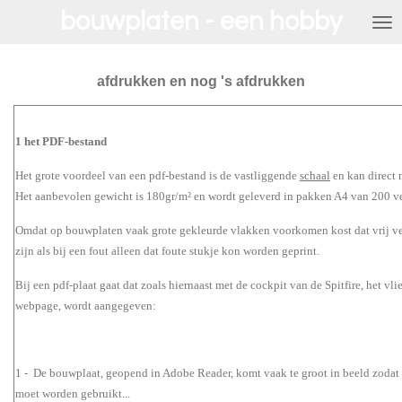
bouwplaten - een hobby
Ga
direct
naar
de
afdrukken en nog 's afdrukken
hoofdinhoud
1 het PDF-bestand
Het grote voordeel van een pdf-bestand is de vastliggende
schaal
en kan direct 
Het aanbevolen gewicht is 180gr/m² en wordt geleverd in pakken A4 van 200 ve
Omdat op bouwplaten vaak grote gekleurde vlakken voorkomen kost dat vrij vee
zijn als bij een fout alleen dat foute stukje kon worden geprint.
Bij een pdf-plaat gaat dat zoals hiernaast met de cockpit van de Spitfire, het vl
webpage, wordt aangegeven:
1 - De bouwplaat, geopend in Adobe Reader, komt vaak te groot in beeld zodat 
moet worden gebruikt...