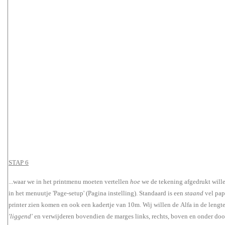
STAP 6
...waar we in het printmenu moeten vertellen
hoe
we de tekening afgedrukt wille
in het menuutje 'Page-setup' (Pagina instelling). Standaard is een
staand
vel papi
printer zien komen en ook een kadertje van 10m. Wij willen de Alfa in de lengt
'liggend'
en verwijderen bovendien de marges links, rechts, boven en onder door 