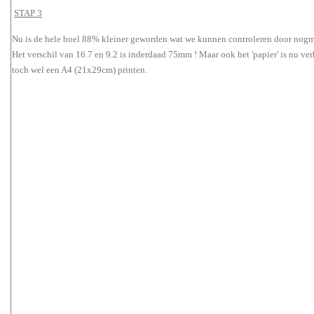
STAP 3
Nu is de hele boel 88% kleiner geworden wat we kunnen controleren door nogma
Het verschil van 16.7 en 9.2 is inderdaad 75mm ! Maar ook het 'papier' is nu ver
toch wel een A4 (21x29cm) printen.