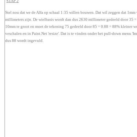
STAP 2
Stel nou dat we de Alfa op schaal 1:35 willen bouwen. Dat wil zeggen dat 1mm
millimeters zijn. De wielbasis wordt dan dus 2630 millimeter gedeeld door 35 =
10mm te groot en moet de tekening 75 gedeeld door 85 = 0.88 = 88% kleiner wo
veschalen en in Paint.Net 'resize'. Dat is te vinden onder het pull-down menu 'Im
dus 88 wordt ingevuld.