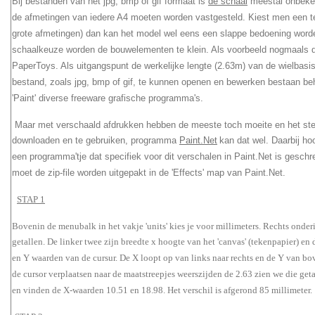
Bij bestanden van het jpg, bmp of gif formaat is
de schaal
meestal onbeken
de afmetingen van iedere A4 moeten worden vastgesteld. Kiest men een te
grote afmetingen) dan kan het model wel eens een slappe bedoening worden
schaalkeuze worden de bouwelementen te klein. Als voorbeeld nogmaals 
PaperToys. Als uitgangspunt de werkelijke lengte (2.63m) van de wielbasis
bestand, zoals jpg, bmp of gif, te kunnen openen en bewerken bestaan b
'Paint' diverse freeware grafische programma's.
Maar met verschaald afdrukken hebben de meeste toch moeite en het ster
downloaden en te gebruiken, programma
Paint.Net
kan dat wel. Daarbij ho
een programma'tje dat specifiek voor dit verschalen in Paint.Net is gesc
moet de zip-file worden uitgepakt in de 'Effects' map van Paint.Net.
STAP 1
Bovenin de menubalk in het vakje 'units' kies je voor millimeters. Rechts onderi
getallen. De linker twee zijn breedte x hoogte van het 'canvas' (
tekenpapier) en 
en Y waarden van de cursur. De X loopt op van links naar rechts en de Y van b
de cursor verplaatsen naar de maatstreepjes weerszijden de 2.63 zien we die ge
en vinden de X-waarden 10.51 en 18.98. Het verschil is afgerond 85 millimeter.