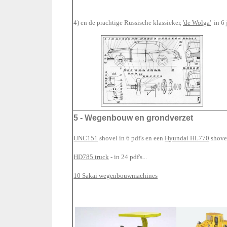
4) en de prachtige Russische klassieker,
'de Wolga'
in 6 
5 - Wegenbouw en grondverzet
UNC151
shovel in 6 pdf's en een
Hyundai HL770
shovel
HD785 truck
- in 24 pdf's...
10 Sakai wegenbouwmachines