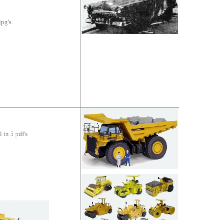
jpg's.
 in 5 pdf's