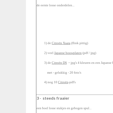
de eerste losse onderdelen...
1) de
Citroën Xsara
(flink pittig)
2) veel
Japanse bouwplaten
(pdf / jpg)
-
3) de
Citroën DS
jpg's 4 kleuren en een Japanse
met - gelukkig - 20 foto's
4) nog 10
Citroën
-pdf's
3 - steeds fraaier
een boel losse stukjes en gebogen spul...