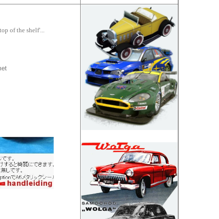
 of the shelf'...
met