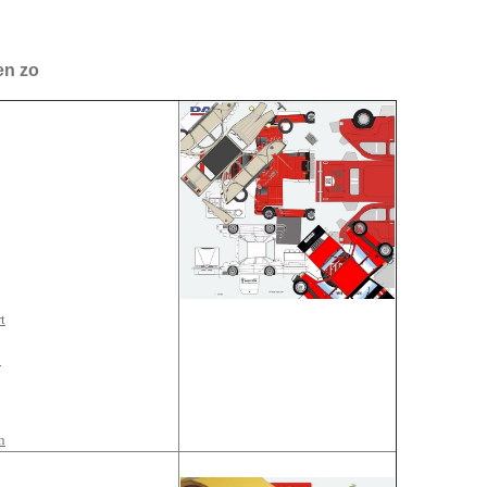
en zo
t
!
n