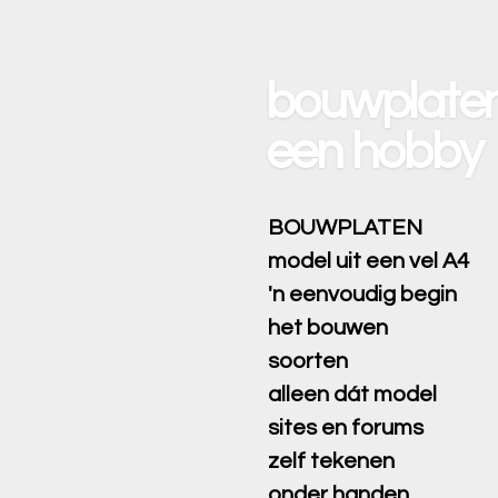
Ga
direct
naar
bouwplaten
de
hoofdinhoud
een hobby
BOUWPLATEN
model uit een vel A4
'n eenvoudig begin
het bouwen
soorten
alleen dát model
sites en forums
zelf tekenen
onder handen