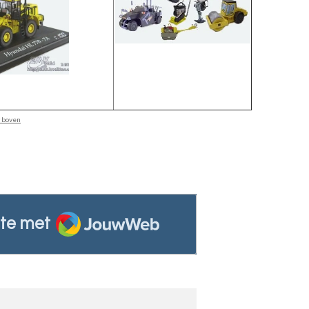
r boven
JouwWeb
te met