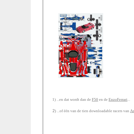
1) ...en dat wordt dan de
F50
en de
EnzoFerrari
...
2
) ...of één van de tien downloadable racers van
As