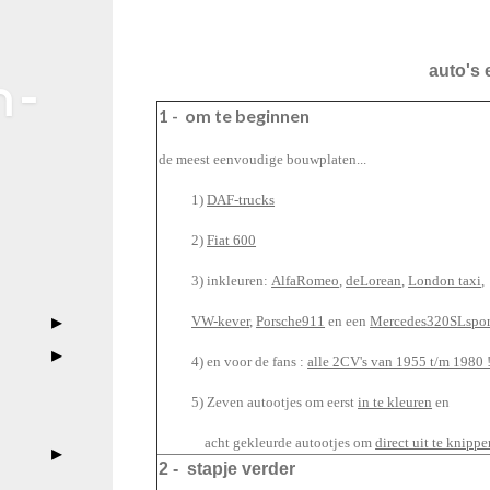
auto's 
 -
1 - om te beginnen
de meest eenvoudige bouwplaten...
1)
DAF-
trucks
2)
Fiat 600
3) inkleuren:
AlfaRomeo
,
deLorean
,
London taxi
,
VW-kever
,
Porsche911
en een
Mercedes320SLspor
4) en voor de fans :
alle 2CV's van 1955 t/m 1980 
5) Zeven autootjes om eerst
in te kleuren
en
acht
gekleurde autootjes om
direct uit te knippe
2 - stapje verder