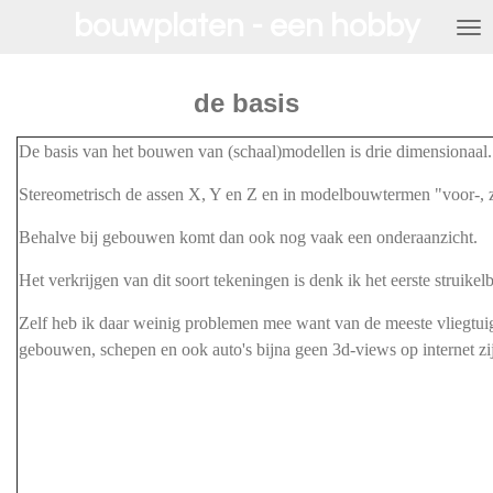
bouwplaten - een hobby
Ga
direct
naar
de
de basis
hoofdinhoud
De basis van het bouwen van (schaal)modellen is drie dimensionaal.
Stereometrisch de assen X, Y en Z en in modelbouwtermen "voor-, z
Behalve bij gebouwen komt dan ook nog vaak een onderaanzicht.
Het verkrij
gen van dit soort tekeningen is denk ik het eerste struikel
Zelf heb ik daar weinig problemen mee want van de meeste vliegtuig
gebouwen, schepen en ook auto's bijna geen 3d-views op internet zij