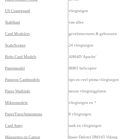
US Coastguard
vliegtuigen
Stahlhart
van alles
Card Modelers
gevelstructuren & gebouwen
ScaleScenes
24 vliegtuigen
Bobs Card Models
AH64D 'Apache'
Papermodel
HH65 helicopter
Paragon Cardmodels
tips en veel prima vliegtuigen
Paper Warbirds
mooie vliegtuigplaten
Mikromodele
vliegtuigen en ?
PaperTigerArmements
8 vliegtuigen
Card Army
tank en vliegtuigen
Maquettes en Carton
fraaie Dalotel DM165 Viking