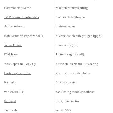
Cardmodels-r.Narod
raketten ruimtevaartuig
JM Precision Cardmodels
o.a. zweefvliegtuigen
Asukacruise.co
cruiseschepen
Bob Bendorf's Paper Models
diverse civiele vliegtuigen (jpg's)
Venus Cruise
cruiseschip (pdf)
PC-Maker
16 treinwagons (pdf)
West Japan Railway Cy
.
5 treinen - verschill. uitvoering
Bastelbogen online
goede gevarieerde platen
Kammid
4 Duitse trams
von 2D zu 3D
aankleding modelspoorbaan
Neuwied
trein, tram, metro
Trainweb
serie TGV's