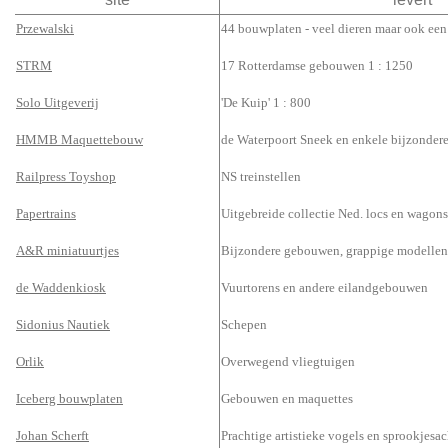
Przewalski
44 bouwplaten - veel dieren maar ook een
STRM
17 Rotterdamse gebouwen 1 : 1250
Solo Uitgeverij
'De Kuip' 1 : 800
HMMB Maquettebouw
de Waterpoort Sneek en enkele bijzonder
Railpress Toyshop
NS treinstellen
Papertrains
Uitgebreide collectie Ned. locs en wagons
A&R miniatuurtjes
Bijzondere gebouwen, grappige modellen 
de Waddenkiosk
Vuurtorens en andere eilandgebouwen
Sidonius Nautiek
Schepen
Orlik
Overwegend vliegtuigen
Iceberg bouwplaten
Gebouwen en maquettes
Johan Scherft
Prachtige artistieke vogels en sprookjesac