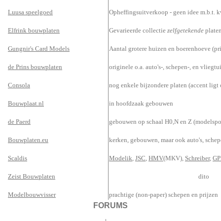
Luusa speelgoed
Opheffingsuitverkoop - geen idee m.b.t. k
Elfrink bouwplaten
Gevarieerde collectie
zelfgetekende
plate
Gungnir's Card Models
Aantal grotere huizen en boerenhoeve (pri
de Prins bouwplaten
originele o.a. auto's-, schepen-, en vliegt
Consola
nog enkele bijzondere platen (accent ligt
Bouwplaat.nl
in hoofdzaak gebouwen
de Paerd
gebouwen op schaal H0,N en Z (modelspo
Bouwplaten.eu
kerken, gebouwen, maar ook auto's, schep
Scaldis
Modelik
,
JSC
,
HMV
(MKV),
Schreiber
,
G
Zeist Bouwplaten
dito
Modelbouwvisser
prachtige (non-paper) schepen en prijzen
FORUMS