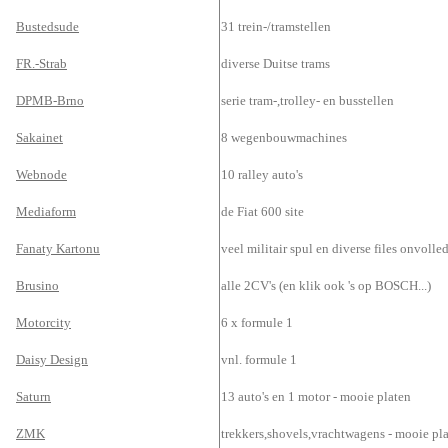
Bustedsude
31 trein-/tramstellen
FR.-Strab
diverse Duitse trams
DPMB-Brno
serie tram-,trolley- en busstellen
Sakainet
8 wegenbouwmachines
Webnode
10 ralley auto's
Mediaform
de Fiat 600 site
Fanaty Kartonu
veel militair spul en diverse files onvolle
Brusino
alle 2CV's (en klik ook 's op BOSCH...)
Motorcity
6 x formule 1
Daisy Design
vnl. formule 1
Saturn
13 auto's en 1 motor - mooie platen
ZMK
trekkers,shovels,vrachtwagens - mooie pl