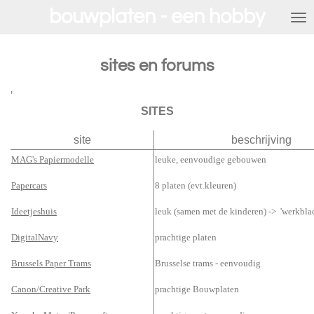
bouwplaten - een hobby
Ga
direct
naar
de
sites en forums
hoofdinhoud
'
SITES
site
beschrijving
MAG's Papiermodelle
leuke, eenvoudige gebouwen
Papercars
8 platen (evt.kleuren)
Ideetjeshuis
leuk (samen met de kinderen) ->
'werkbla
DigitalNavy
prachtige platen
Brussels Paper Trams
Brusselse trams - eenvoudig
Canon/Creative Park
prachtige Bouwplaten