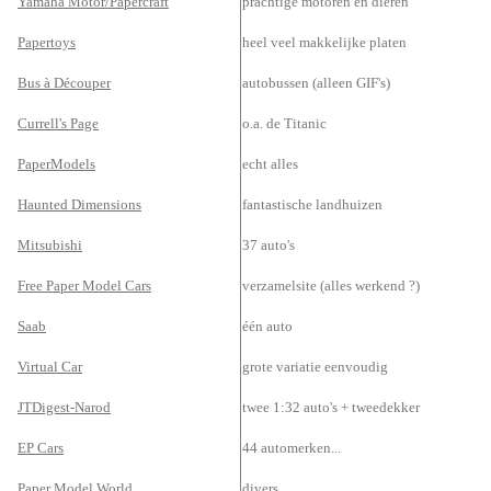
Yamaha Motor/Papercraft
prachtige motoren en dieren
Papertoys
heel veel makkelijke platen
Bus à Découper
autobussen (alleen GIF's)
Currell's Page
o.a. de Titanic
PaperModels
echt alles
Haunted Dimensions
fantastische landhuizen
Mitsubishi
37 auto's
Free Paper Model Cars
verzamelsite (alles werkend ?)
Saab
één auto
Virtual Car
grote variatie eenvoudig
JTDigest-Narod
twee 1:32 auto's + tweedekker
EP Cars
44 automerken...
Paper Model World
divers