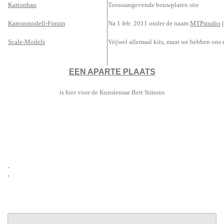
Kartonbau
Toonaangevende bouwplaten site
Kartonmodell-Forum
Na 1 feb. 2011 onder de naam
MTPstudio
(
Scale-Models
Vrijwel allemaal kits, maar we hebben ons 
EEN APARTE PLAATS
is hier voor de Kunstenaar Bert Simons
-
'