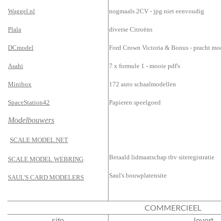
Waggel.nl
nogmaals 2CV - jpg niet eenvoudig
Plala
diverse Citroëns
DCmodel
Ford Crown Victoria & Bonus - pracht m
Asahi
7 x formule 1 - mooie pdf's
Minibox
172 auto schaalmodellen
SpaceStation42
Papieren speelgoed
Modelbouwers
SCALE MODEL.NET
Betaald lidmaatschap tbv siteregistratie
SCALE MODEL WEBRING
Saul's bouwplatensite
SAUL'S CARD MODELERS
COMMERCIEEL
site
levert