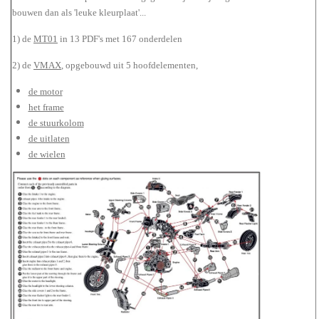
bouwen dan als 'leuke kleurplaat'...
1) de
MT01
in 13 PDF's met 167 onderdelen
2) de
VMAX
, opgebouwd uit 5 hoofdelementen,
de motor
het frame
de stuurkolom
de uitlaten
de wielen