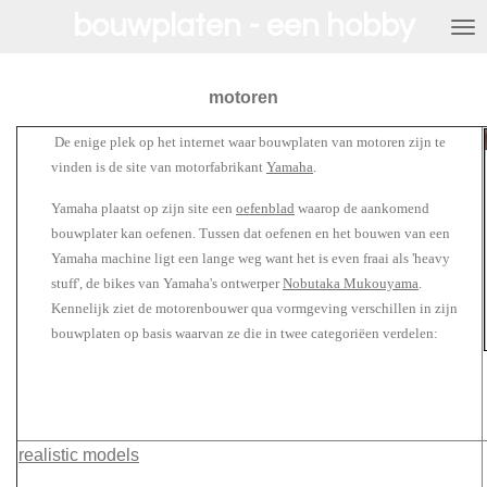
bouwplaten - een hobby
Ga
direct
naar
de
motoren
hoofdinhoud
De enige plek op het internet waar bouwplaten van motoren zijn te
vinden is de site van motorfabrikant
Yamaha
.
Yamaha plaatst op zijn site een
oefenblad
waarop de aankomend
bouwplater kan oefenen. Tussen dat oefenen en het bouwen van een
Yamaha machine ligt een lange weg want het is even fraai als
'heavy
stuff', de bikes van Yamaha's ontwerper
Nobutaka Mukouyama
.
Kennelijk ziet de motorenbouwer qua vormgeving verschillen in zijn
bouwplaten op basis waarvan ze die in twee categoriëen verdelen:
realistic models