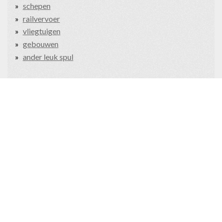
schepen
railvervoer
vliegtuigen
gebouwen
ander leuk spul