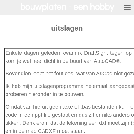
bouwplaten - een hobby
Ga
direct
naar
de
uitslagen
hoofdinhoud
Enkele dagen geleden kwam ik
DraftSight
tegen op 
kom je wel heel dicht in de buurt van AutoCAD®.
Bovendien loopt het foutloos, wat van A9Cad niet ge
Ik heb mijn uitslagenprogramma helemaal aangepast 
proberen hieronder in te bouwen.
Omdat van hieruit geen .exe of .bas bestanden kunn
code in een ppt file gestopt en dus zit er niks anders
tikken. Denk erom dat de tekening een dxf moet zijn
en in de map C:\DXF moet staan.