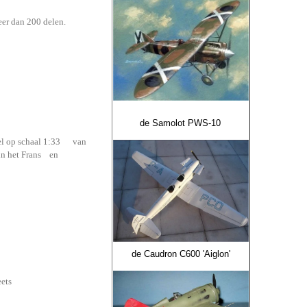
er dan 200 delen.
de Samolot PWS-10
del op schaal 1:33 van
 in het Frans en
de Caudron C600 'Aiglon'
s 2 A4 sheets