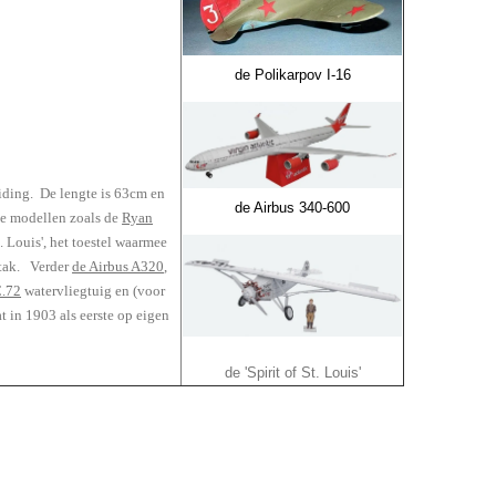
de Polikarpov I-16
iding. De lengte is 63cm en
de Airbus 340-600
de modellen zoals de
Ryan
t. Louis', het toestel waarmee
stak. Verder
de Airbus A320
,
.72
watervliegtuig en (voor
t in 1903 als eerste op eigen
de 'Spirit of St. Louis'