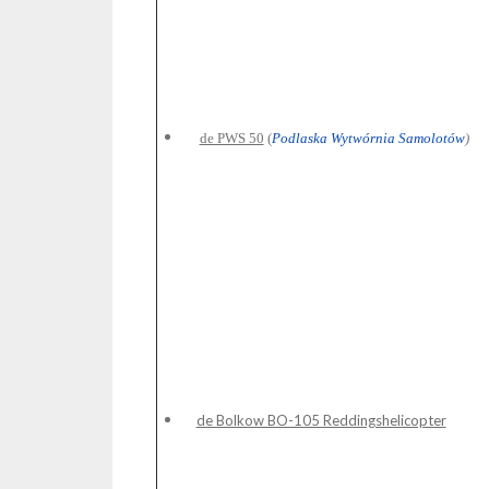
de PWS 50
(
Podlaska Wytwórnia Samolotów
)
de Bolkow BO-105 Reddingshelicopter