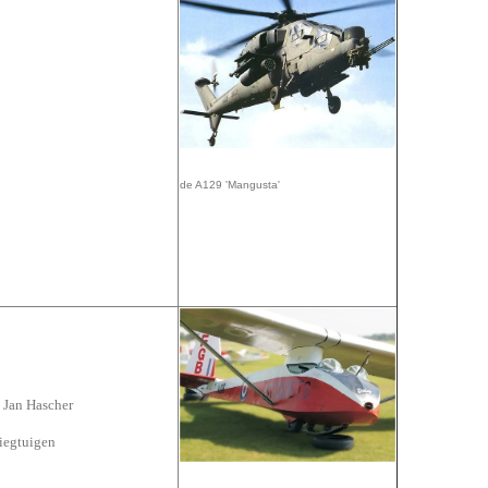
de A129 'Mangusta'
n Jan Hascher
liegtuigen