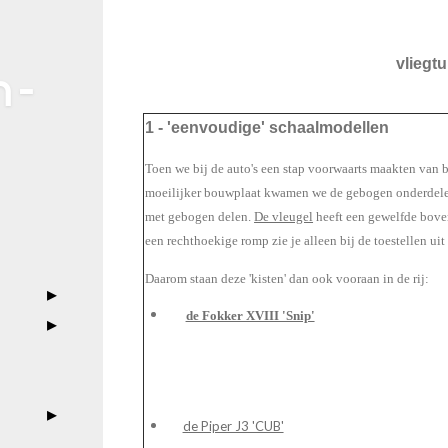
vliegt
 -
1 - 'eenvoudige' schaalmodellen
Toen we bij de auto's een stap voorwaarts maakten van 
moeilijker bouwplaat kwamen we de gebogen onderdelen 
met gebogen delen.
De vleugel
heeft een gewelfde boven
een rechthoekige romp zie je alleen bij de toestellen uit
Daarom staan deze 'kisten' dan ook vooraan in de rij:
de Fokker XVIII 'Snip'
de Piper J3 'CUB'