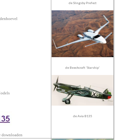
de Slingsby Prefect
ldenhoevel
de Beechcraft 'Starship'
Models
de Avia B135
te downloaden