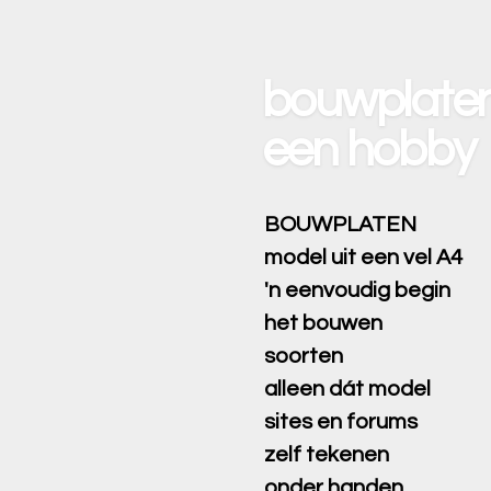
Ga
direct
naar
bouwplaten
de
hoofdinhoud
een hobby
BOUWPLATEN
model uit een vel A4
'n eenvoudig begin
het bouwen
soorten
alleen dát model
sites en forums
zelf tekenen
onder handen