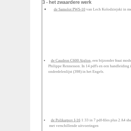
3 - het zwaardere werk
de Samolot PWS-10
van Lech Kolodziejski in me
de Caudron C600 Aiglon
, een bijzonder fraai mo
Philippe Rennesson. In 14 pdf's en een handleiding
onderdelenlijst (398) in het Engels.
de Polikarpov I-16
1:33 in 7 pdf-files plu
met verschillende uitvoeringen