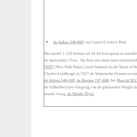
de Airbus 340-600
van Canon/Creative Park.
Het model 1:120 bestaat uit 34 A4 bouwplaat en handle
de spanwijdte 53cm. Op deze site staan meer uitsteken
'NYP'
('New York Parijs'), beter bekend als de 'Spirit of S
Charles Lindbergh in 1927 de Atlantische Oceaan over
de Airbus 340-300
,
de Boeing 747-400
, het
Macchi M.C
de liefhebber) het vliegtuig van de gebroeders Wright da
kracht vloog,
de Wright 'Flyer'
.