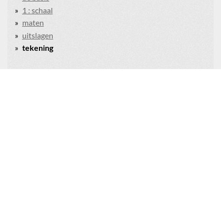
1 : schaal
maten
uitslagen
tekening